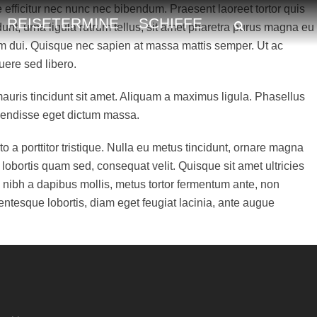
e efficitur nec nunc nec bibendum. Praesent laoreet tortor quis
REISETERMINE
SCHIFFE
idunt, urna ligula rutrum tellus, sit amet pharetra purus magna eu
tum dui. Quisque nec sapien at massa mattis semper. Ut ac
uere sed libero.
 mauris tincidunt sit amet. Aliquam a maximus ligula. Phasellus
pendisse eget dictum massa.
to a porttitor tristique. Nulla eu metus tincidunt, ornare magna
, lobortis quam sed, consequat velit. Quisque sit amet ultricies
 nibh a dapibus mollis, metus tortor fermentum ante, non
ntesque lobortis, diam eget feugiat lacinia, ante augue