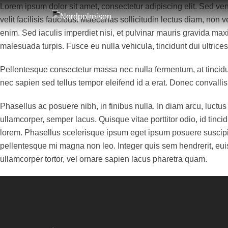
Lorem ipsum dolor sit amet, consectetur adipiscing elit. Sed ven
velit facilisis faucibus. Maecenas sollicitudin lectus diam, non 
enim. Sed iaculis imperdiet nisi, et pulvinar mauris gravida ma
malesuada turpis. Fusce eu nulla vehicula, tincidunt dui ultrices,
Pellentesque consectetur massa nec nulla fermentum, at tincidunt
nec sapien sed tellus tempor eleifend id a erat. Donec conval
Phasellus ac posuere nibh, in finibus nulla. In diam arcu, luctus 
ullamcorper, semper lacus. Quisque vitae porttitor odio, id tinci
lorem. Phasellus scelerisque ipsum eget ipsum posuere suscipit.
pellentesque mi magna non leo. Integer quis sem hendrerit, euis
ullamcorper tortor, vel ornare sapien lacus pharetra quam.