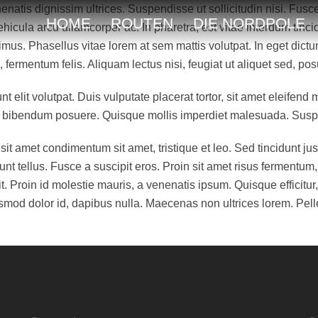
enatis dignissim ultrices. Suspendisse ut sollicitudin nisi. Fusc
HOME
ROUTEN
DIE NORDPOLE
vehicula arcu ullamcorper ac. In pharetra, est vitae interdum tinc
ximus. Phasellus vitae lorem at sem mattis volutpat. In eget dic
 fermentum felis. Aliquam lectus nisi, feugiat ut aliquet sed, pos
 elit volutpat. Duis vulputate placerat tortor, sit amet eleifend
lis bibendum posuere. Quisque mollis imperdiet malesuada. Sus
sit amet condimentum sit amet, tristique et leo. Sed tincidunt jus
dunt tellus. Fusce a suscipit eros. Proin sit amet risus fermentum
 Proin id molestie mauris, a venenatis ipsum. Quisque efficitur,
mod dolor id, dapibus nulla. Maecenas non ultrices lorem. Pelle